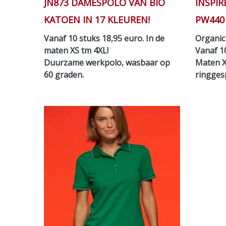
JN873 DAMESPOLO VAN BIO
INSPI
KATOEN IN 17 KLEUREN!
PW440
Vanaf 10 stuks 18,95 euro. In de
Organic 
maten XS tm 4XL!
Vanaf 10
Duurzame werkpolo, wasbaar op
Maten X
60 graden.
ringges