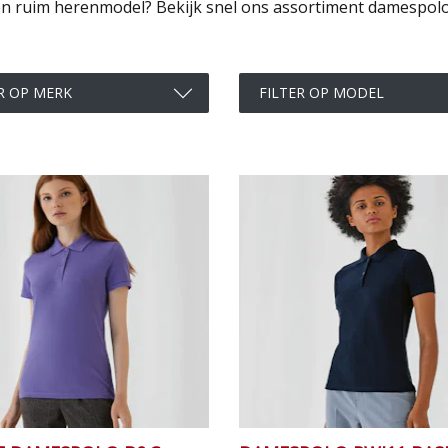
n ruim herenmodel? Bekijk snel ons assortiment damespolo
p merk
Filter op model
R OP MERK
FILTER OP MODEL