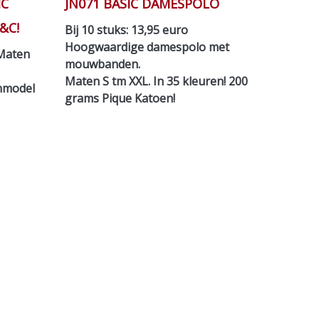
IC
JN071 BASIC DAMESPOLO
&C!
Bij 10 stuks: 13,95 euro
Hoogwaardige damespolo met
 Maten
mouwbanden.
Maten S tm XXL. In 35 kleuren! 200
enmodel
grams Pique Katoen!