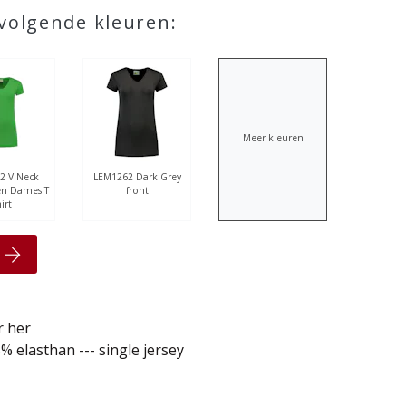
 volgende kleuren:
Meer kleuren
2 V Neck
LEM1262 Dark Grey
en Dames T
front
irt
r her
 elasthan --- single jersey