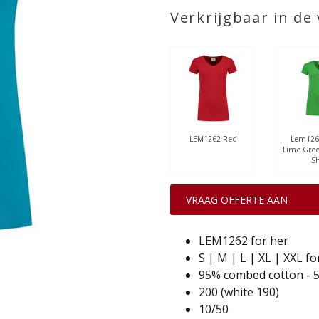
Verkrijgbaar in de
LEM1262 Red
Lem126
Lime Gre
Sh
VRAAG OFFERTE AAN
LEM1262 for her
S | M | L | XL | XXL fo
95% combed cotton - 5%
200 (white 190)
10/50