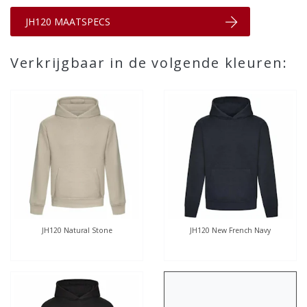
JH120 MAATSPECS
Verkrijgbaar in de volgende kleuren:
JH120 Natural Stone
JH120 New French Navy