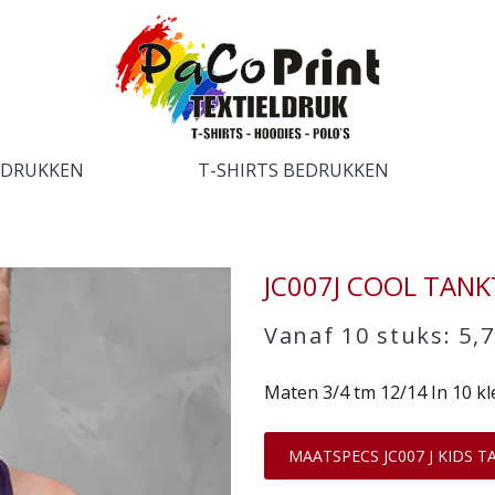
EDRUKKEN
T-SHIRTS BEDRUKKEN
JC007J COOL TANK
Vanaf 10 stuks: 5,
Maten 3/4 tm 12/14 In 10 kl
MAATSPECS JC007 J KIDS 