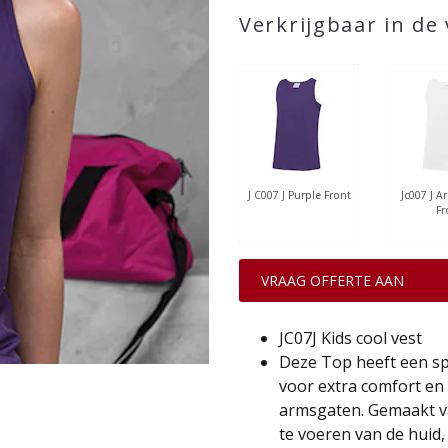
Verkrijgbaar in de
J C007 J Purple Front
Jc007 J A
Fr
VRAAG OFFERTE AAN
JC07J Kids cool vest
Deze Top heeft een s
voor extra comfort en 
armsgaten. Gemaakt va
te voeren van de huid,